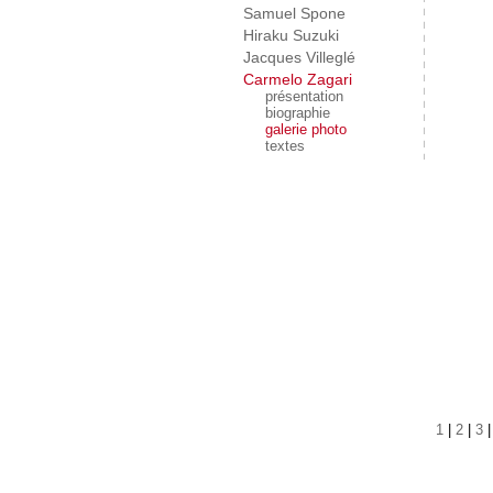
Samuel Spone
Hiraku Suzuki
Jacques Villeglé
Carmelo Zagari
présentation
biographie
galerie photo
textes
1
|
2
|
3