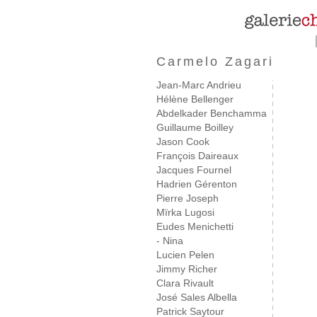
Carmelo Zagari
Jean-Marc Andrieu
Hélène Bellenger
Abdelkader Benchamma
Guillaume Boilley
Jason Cook
François Daireaux
Jacques Fournel
Hadrien Gérenton
Pierre Joseph
Mïrka Lugosi
Eudes Menichetti
- Nina
Lucien Pelen
Jimmy Richer
Clara Rivault
José Sales Albella
Patrick Saytour