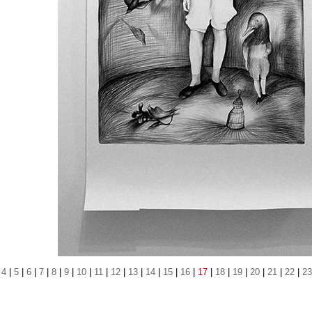
|
4
|
5
|
6
|
7
|
8
|
9
|
10
|
11
|
12
|
13
|
14
|
15
|
16
|
17
|
18
|
19
|
20
|
21
|
22
|
23