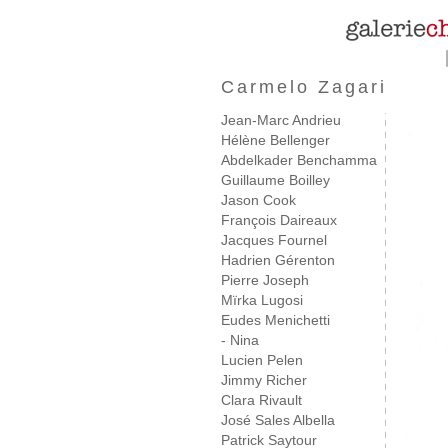
Carmelo Zagari
Jean-Marc Andrieu
Hélène Bellenger
Abdelkader Benchamma
Guillaume Boilley
Jason Cook
François Daireaux
Jacques Fournel
Hadrien Gérenton
Pierre Joseph
Mïrka Lugosi
Eudes Menichetti
- Nina
Lucien Pelen
Jimmy Richer
Clara Rivault
José Sales Albella
Patrick Saytour