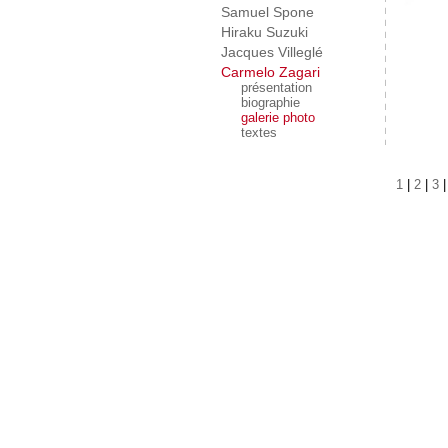
Samuel Spone
Hiraku Suzuki
Jacques Villeglé
Carmelo Zagari
présentation
biographie
galerie photo
textes
1
|
2
|
3