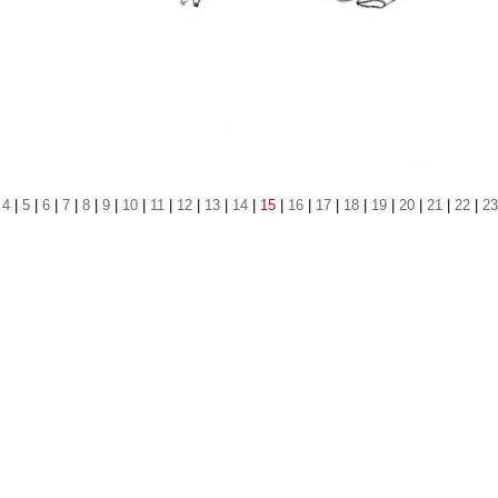
|
4
|
5
|
6
|
7
|
8
|
9
|
10
|
11
|
12
|
13
|
14
|
15
|
16
|
17
|
18
|
19
|
20
|
21
|
22
|
23