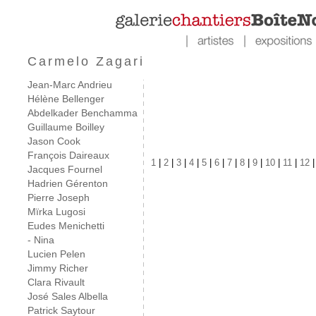
Carmelo Zagari
Jean-Marc Andrieu
Hélène Bellenger
Abdelkader Benchamma
Guillaume Boilley
Jason Cook
François Daireaux
1
|
2
|
3
|
4
|
5
|
6
|
7
|
8
|
9
|
10
|
11
|
12
Jacques Fournel
Hadrien Gérenton
Pierre Joseph
Mïrka Lugosi
Eudes Menichetti
- Nina
Lucien Pelen
Jimmy Richer
Clara Rivault
José Sales Albella
Patrick Saytour