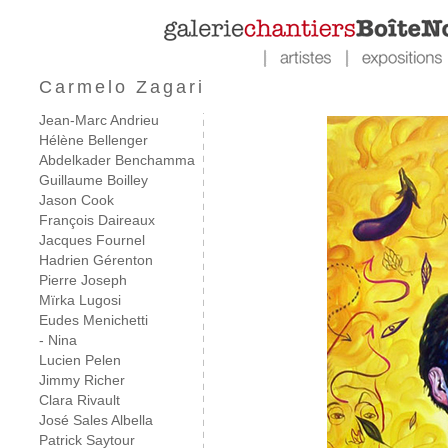
Carmelo Zagari
Jean-Marc Andrieu
Hélène Bellenger
Abdelkader Benchamma
Guillaume Boilley
Jason Cook
François Daireaux
Jacques Fournel
Hadrien Gérenton
Pierre Joseph
Mïrka Lugosi
Eudes Menichetti
- Nina
Lucien Pelen
Jimmy Richer
Clara Rivault
José Sales Albella
Patrick Saytour