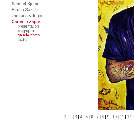
Samuel Spone
Hiraku Suzuki
Jacques Villeglé
Carmelo Zagari
présentation
biographie
galerie photo
textes
1
|
2
|
3
|
4
|
5
|
6
|
7
|
8
|
9
|
10
|
11
|
12