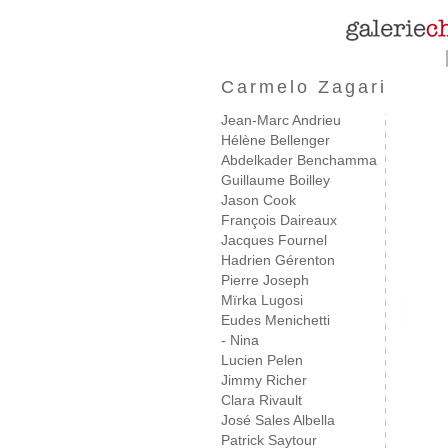
Carmelo Zagari
Jean-Marc Andrieu
Hélène Bellenger
Abdelkader Benchamma
Guillaume Boilley
Jason Cook
François Daireaux
Jacques Fournel
Hadrien Gérenton
Pierre Joseph
Mïrka Lugosi
Eudes Menichetti
- Nina
Lucien Pelen
Jimmy Richer
Clara Rivault
José Sales Albella
Patrick Saytour