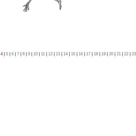
|
4
|
5
|
6
|
7
|
8
|
9
|
10
|
11
|
12
|
13
|
14
|
15
|
16
|
17
|
18
|
19
|
20
|
21
|
22
|
23