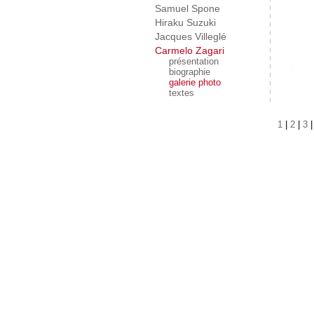
Samuel Spone
Hiraku Suzuki
Jacques Villeglé
Carmelo Zagari
présentation
biographie
galerie photo
textes
1
|
2
|
3