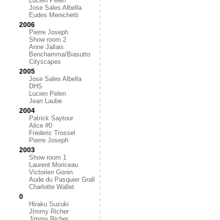
Lucien Pelen
Jose Sales Albella
Eudes Menichetti
2006
Pierre Joseph
Show room 2
Anne Jallais
Benchamma/Biasutto
Cityscapes
2005
Jose Sales Albella
DHS
Lucien Pelen
Jean Laube
2004
Patrick Saytour
Alice #0
Frederic Trossel
Pierre Joseph
2003
Show room 1
Laurent Moriceau
Victorien Gonin
Aude du Pasquier Grall
Charlotte Wallet
0
Hiraku Suzuki
JImmy Richer
Jimmy Richer