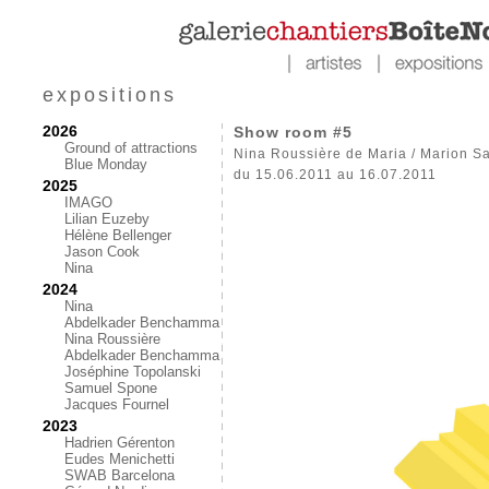
expositions
2026
Show room #5
Ground of attractions
Nina Roussière de Maria / Marion Sa
Blue Monday
du 15.06.2011 au 16.07.2011
2025
IMAGO
Lilian Euzeby
Hélène Bellenger
Jason Cook
Nina
2024
Nina
Abdelkader Benchamma
Nina Roussière
Abdelkader Benchamma
Joséphine Topolanski
Samuel Spone
Jacques Fournel
2023
Hadrien Gérenton
Eudes Menichetti
SWAB Barcelona