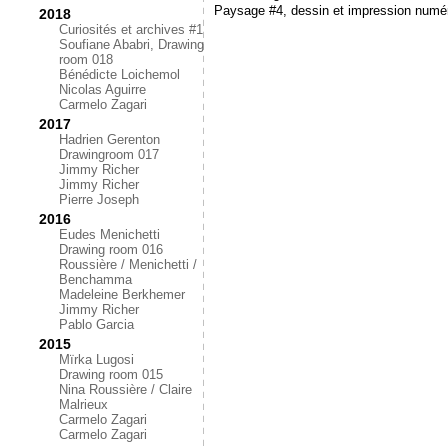
Paysage #4, dessin et impression numér
2018
Curiosités et archives #1
Soufiane Ababri, Drawing
room 018
Bénédicte Loichemol
Nicolas Aguirre
Carmelo Zagari
2017
Hadrien Gerenton
Drawingroom 017
Jimmy Richer
Jimmy Richer
Pierre Joseph
2016
Eudes Menichetti
Drawing room 016
Roussière / Menichetti /
Benchamma
Madeleine Berkhemer
Jimmy Richer
Pablo Garcia
2015
Mïrka Lugosi
Drawing room 015
Nina Roussière / Claire
Malrieux
Carmelo Zagari
Carmelo Zagari