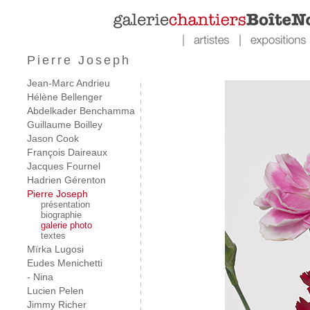
Pierre Joseph
Jean-Marc Andrieu
Hélène Bellenger
Abdelkader Benchamma
Guillaume Boilley
Jason Cook
François Daireaux
Jacques Fournel
Hadrien Gérenton
Pierre Joseph
présentation
biographie
galerie photo
textes
Mïrka Lugosi
Eudes Menichetti
- Nina
Lucien Pelen
Jimmy Richer