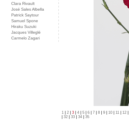
Clara Rivault
José Sales Albella
Patrick Saytour
Samuel Spone
Hiraku Suzuki
Jacques Villeglé
Carmelo Zagari
1
|
2
|
3
|
4
|
5
|
6
|
7
|
8
|
9
|
10
|
11
|
12
|
32
|
33
|
34
|
35