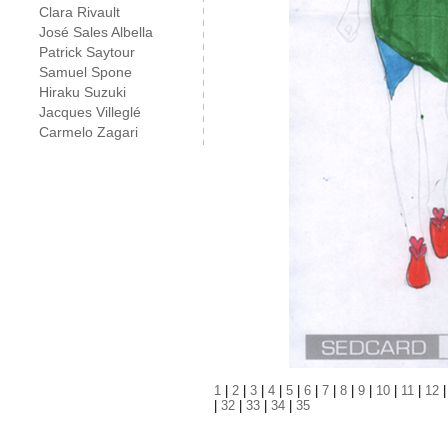
Clara Rivault
José Sales Albella
Patrick Saytour
Samuel Spone
Hiraku Suzuki
Jacques Villeglé
Carmelo Zagari
1
|
2
|
3
|
4
|
5
|
6
|
7
|
8
|
9
|
10
|
11
|
12
|
32
|
33
|
34
|
35