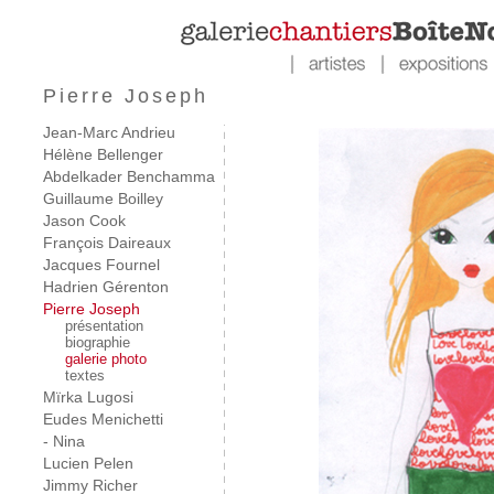
Pierre Joseph
Jean-Marc Andrieu
Hélène Bellenger
Abdelkader Benchamma
Guillaume Boilley
Jason Cook
François Daireaux
Jacques Fournel
Hadrien Gérenton
Pierre Joseph
présentation
biographie
galerie photo
textes
Mïrka Lugosi
Eudes Menichetti
- Nina
Lucien Pelen
Jimmy Richer