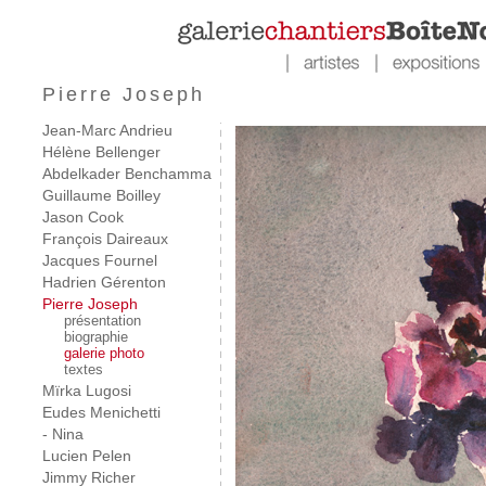
Pierre Joseph
Jean-Marc Andrieu
Hélène Bellenger
Abdelkader Benchamma
Guillaume Boilley
Jason Cook
François Daireaux
Jacques Fournel
Hadrien Gérenton
Pierre Joseph
présentation
biographie
galerie photo
textes
Mïrka Lugosi
Eudes Menichetti
- Nina
Lucien Pelen
Jimmy Richer