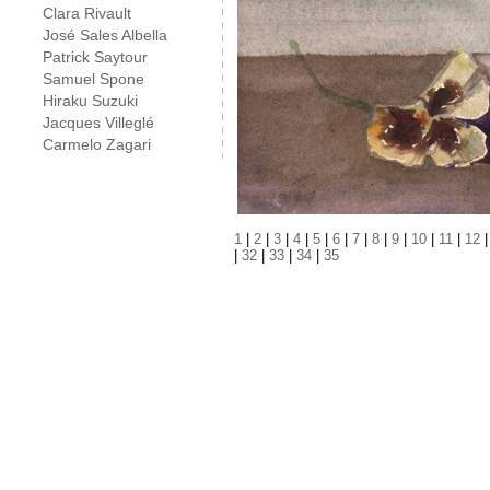
Clara Rivault
José Sales Albella
Patrick Saytour
Samuel Spone
Hiraku Suzuki
Jacques Villeglé
Carmelo Zagari
1
|
2
|
3
|
4
|
5
|
6
|
7
|
8
|
9
|
10
|
11
|
12
|
32
|
33
|
34
|
35