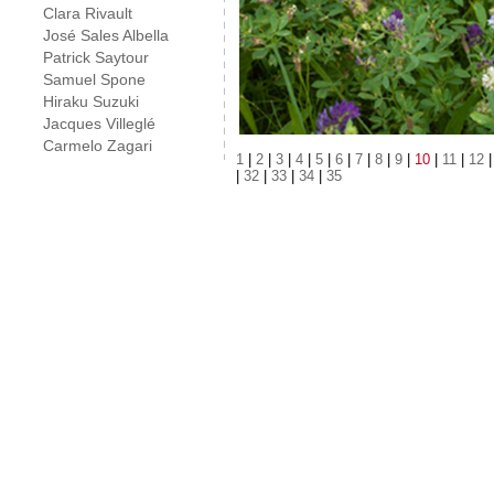
Clara Rivault
José Sales Albella
Patrick Saytour
Samuel Spone
Hiraku Suzuki
Jacques Villeglé
Carmelo Zagari
1
|
2
|
3
|
4
|
5
|
6
|
7
|
8
|
9
|
10
|
11
|
12
|
32
|
33
|
34
|
35