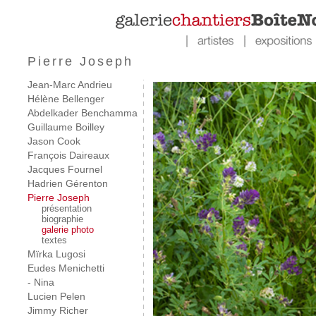
Pierre Joseph
Jean-Marc Andrieu
Hélène Bellenger
Abdelkader Benchamma
Guillaume Boilley
Jason Cook
François Daireaux
Jacques Fournel
Hadrien Gérenton
Pierre Joseph
présentation
biographie
galerie photo
textes
Mïrka Lugosi
Eudes Menichetti
- Nina
Lucien Pelen
Jimmy Richer