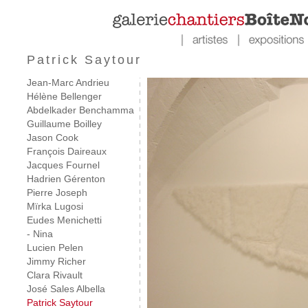
Patrick Saytour
Jean-Marc Andrieu
Hélène Bellenger
Abdelkader Benchamma
Guillaume Boilley
Jason Cook
François Daireaux
Jacques Fournel
Hadrien Gérenton
Pierre Joseph
Mïrka Lugosi
Eudes Menichetti
- Nina
Lucien Pelen
Jimmy Richer
Clara Rivault
José Sales Albella
Patrick Saytour