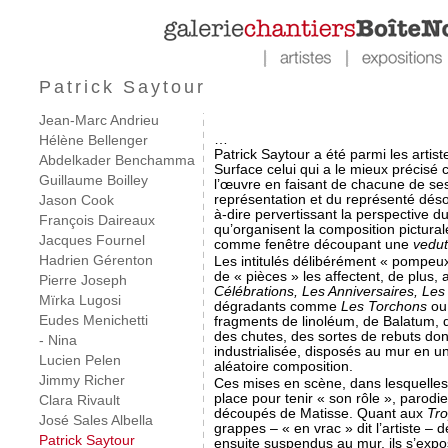
Patrick Saytour
Jean-Marc Andrieu
…
Hélène Bellenger
Patrick Saytour a été parmi les artis
Abdelkader Benchamma
Surface celui qui a le mieux précisé c
Guillaume Boilley
l’œuvre en faisant de chacune de se
représentation et du représenté désor
Jason Cook
à-dire pervertissant la perspective d
François Daireaux
qu’organisent la composition pictural
Jacques Fournel
comme fenêtre découpant une
vedu
Hadrien Gérenton
Les intitulés délibérément « pompeux
de « pièces » les affectent, de plus, a
Pierre Joseph
Célébrations, Les Anniversaires, Les
Mïrka Lugosi
dégradants comme
Les Torchons
o
Eudes Menichetti
fragments de linoléum, de Balatum,
des chutes, des sortes de rebuts donc
- Nina
industrialisée, disposés au mur en 
Lucien Pelen
aléatoire composition.
Jimmy Richer
Ces mises en scène, dans lesquelle
place pour tenir « son rôle », parodi
Clara Rivault
découpés de Matisse. Quant aux
Tr
José Sales Albella
grappes – « en vrac » dit l’artiste –
Patrick Saytour
ensuite suspendus au mur, ils s’exp