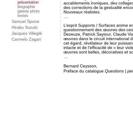
présentation
accablements ironiques, des collage
biographie
des corrections de la gestualité enco
galerie photo
Nouveaux réalistes.
textes
…
Samuel Spone
L’esprit Supports / Surfaces anime e
Hiraku Suzuki
questionnement des œuvres des ces tr
Jacques Villeglé
Dezeuze, Patrick Saytour, Claude Viall
œuvres dans le circuit international d
Carmelo Zagari
cet égard, révélateur de leur puissa
intacte et de l’efficacité de « leur vi
œuvres sont belles, décoratives et 
…
Bernard Ceysson,
Préface du catalogue
Questions | pei