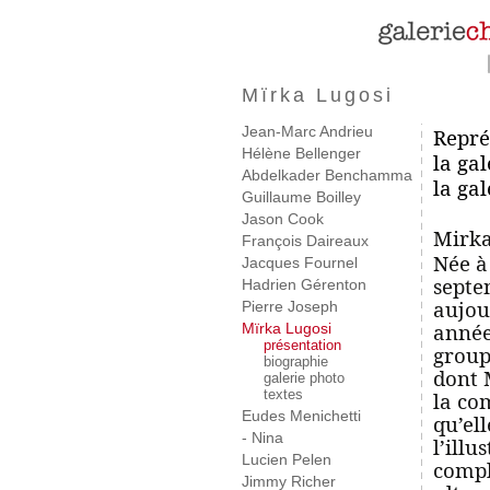
Mïrka Lugosi
Jean-Marc Andrieu
Repré
Hélène Bellenger
la gal
Abdelkader Benchamma
la ga
Guillaume Boilley
Jason Cook
Mirka
François Daireaux
Née à
Jacques Fournel
septe
Hadrien Gérenton
aujou
Pierre Joseph
année
Mïrka Lugosi
présentation
group
biographie
dont 
galerie photo
textes
la co
Eudes Menichetti
qu’el
- Nina
l’ill
Lucien Pelen
compl
Jimmy Richer