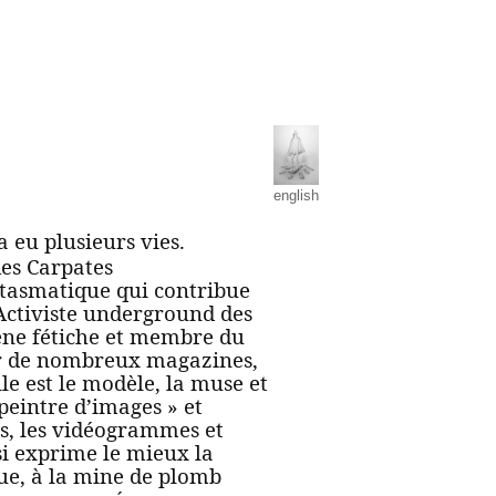
english
 eu plusieurs vies.
des Carpates
ntasmatique qui contribue
 Activiste underground des
cène fétiche et membre du
our de nombreux magazines,
le est le modèle, la muse et
eintre d’images » et
es, les vidéogrammes et
osi exprime le mieux la
ue, à la mine de plomb