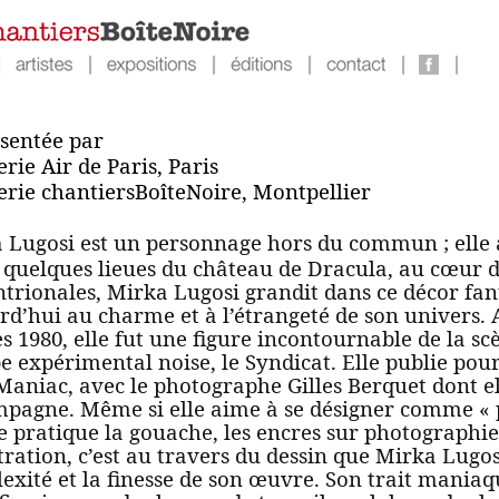
sentée par
erie Air de Paris, Paris
lerie chantiersBoîteNoire, Montpellier
 Lugosi est un personnage hors du commun ; elle a
 quelques lieues du château de Dracula, au cœur 
ntrionales, Mirka Lugosi grandit dans ce décor fa
rd’hui au charme et à l’étrangeté de son univers.
s 1980, elle fut une figure incontournable de la s
e expérimental noise, le Syndicat. Elle publie p
Maniac, avec le photographe Gilles Berquet dont el
mpagne. Même si elle aime à se désigner comme « p
le pratique la gouache, les encres sur photographi
ustration, c’est au travers du dessin que Mirka Lug
exité et la finesse de son œuvre. Son trait maniaq