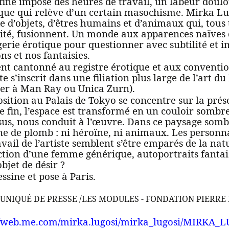
 fine impose des heures de travail, un labeur dou
que qui relève d’un certain masochisme. Mirka Lu
 d’objets, d’êtres humains et d’animaux qui, tous 
lité, fusionnent. Un monde aux apparences naïves
gerie érotique pour questionner avec subtilité et 
ns et nos fantaisies.
nt cantonné au registre érotique et aux convention
ste s’inscrit dans une filiation plus large de l’art 
er à Man Ray ou Unica Zurn).
osition au Palais de Tokyo se concentre sur la prés
e fin, l’espace est transformé en un couloir sombre 
ssus, nous conduit à l’œuvre. Dans ce paysage somb
ne de plomb : ni héroïne, ni animaux. Les personna
avail de l’artiste semblent s’être emparés de la na
ction d’une femme générique, autoportraits fantais
bjet de désir ?
essine et pose à Paris.
NIQUÉ DE PRESSE /LES MODULES - FONDATION PIERRE 
//web.me.com/mirka.lugosi/mirka_lugosi/MIRKA_