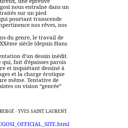
loureux, une épreuve
gosi nous entraîne dans un
traités sur un pied
 qui pourtant transcende
impertinence nos rêves, nos
s du genre, le travail de
du XXème siècle (depuis Hans
entation d’un dessin inédit.
qui, fait d’épaisses parois
re et inquiétant dessiné à
ges et la charge érotique
ture même. Tentative de
istes ou vision “genrée”
BERGÉ - YVES SAINT LAURENT
LUGOSI_OFFICIAL_SITE.html