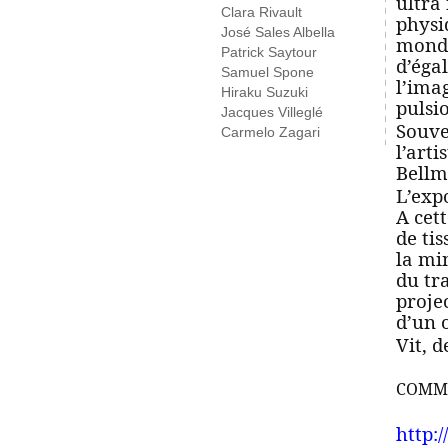
ultra
Clara Rivault
physi
José Sales Albella
monde
Patrick Saytour
d’éga
Samuel Spone
l’ima
Hiraku Suzuki
pulsio
Jacques Villeglé
Souve
Carmelo Zagari
l’arti
Bellm
L’exp
A cett
de ti
la mi
du tr
proje
d’un o
Vit, d
COMMU
http: