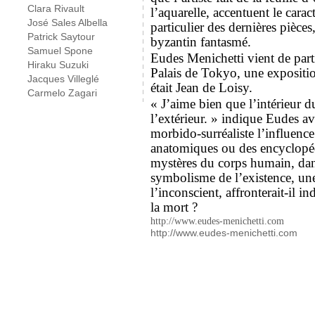
Clara Rivault
l’aquarelle, accentuent le carac
José Sales Albella
particulier des dernières pièces
Patrick Saytour
byzantin fantasmé.
Samuel Spone
Eudes Menichetti vient de part
Hiraku Suzuki
Palais de Tokyo, une expositi
Jacques Villeglé
était Jean de Loisy.
Carmelo Zagari
« J’aime bien que l’intérieur 
l’extérieur. » indique Eudes
av
morbido-surréaliste l’influenc
anatomiques ou des encyclopéd
mystères du corps humain, dan
symbolisme de l’existence, une
l’inconscient, affronterait-il i
la mort ?
http://www.eudes-menichetti.com
http://www.eudes-menichetti.com