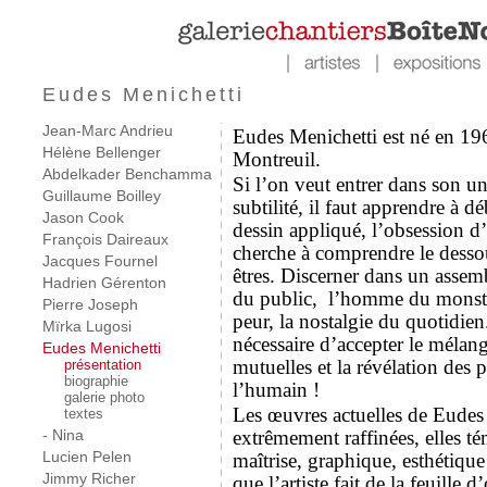
Eudes Menichetti
Jean-Marc Andrieu
Eudes Menichetti est né en 1966,
Hélène Bellenger
Montreuil.
Abdelkader Benchamma
Si l’on veut entrer dans son un
Guillaume Boilley
subtilité, il faut apprendre à d
Jason Cook
dessin appliqué, l’obsession d
François Daireaux
cherche à comprendre le dessou
Jacques Fournel
êtres. Discerner dans un assemb
Hadrien Gérenton
du public, l’homme du monstre
Pierre Joseph
peur, la nostalgie du quotidien
Mïrka Lugosi
nécessaire d’accepter le mélang
Eudes Menichetti
mutuelles et la révélation des 
présentation
biographie
l’humain !
galerie photo
Les œuvres actuelles de Eudes
textes
extrêmement raffinées, elles 
- Nina
Lucien Pelen
maîtrise, graphique, esthétique
Jimmy Richer
que l’artiste fait de la feuille d