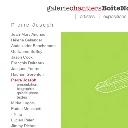
Pierre Joseph
Jean-Marc Andrieu
Hélène Bellenger
Abdelkader Benchamma
Guillaume Boilley
Jason Cook
François Daireaux
Jacques Fournel
Hadrien Gérenton
Pierre Joseph
présentation
biographie
galerie photo
textes
Mïrka Lugosi
Eudes Menichetti
- Nina
Lucien Pelen
Jimmy Richer